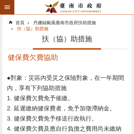
:::
搜
:::
跳到主要內容區塊
尋
:::
進
首頁
丹娜絲颱風臺南市政府扶助措施
階
扶（協）助措施
搜
扶（協）助措施
尋
精彩府城
健保費欠費協助
市府動態
●對象：災區內受災之保險對象，在一年期間
市府團隊
內，享有下列協助措施
主題服務
1. 健保費欠費免予催繳。
2. 延遲繳納健保費者，免予加徵滯納金。
市政資訊
3. 健保費欠費免予移送行政執行。
市民互動
4. 健保費欠費及應自行負擔之費用尚未繳納