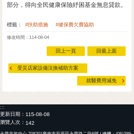
部分，得向全民健康保險紓困基金無息貸款。
黃
偉
哲
標籤：
#扶助措施
#健保費欠費協助
螢
修改時間：114-08-04
光
花
回上一頁
回最上面
泉
桐
受災店家設備汰換補助方案
花
祭
就醫費用減免
網
站
:::
導
更新日期：
115-08-08
覽
瀏覽人次：
142
訂
閱
永華市政中心 708201臺南市安平區永華路二段6號 | 總機：(06)299-