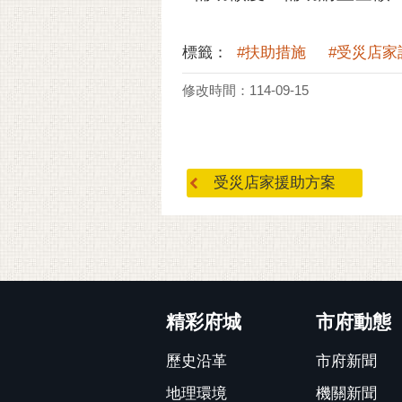
標籤：
#扶助措施
#受災店家
修改時間：114-09-15
受災店家援助方案
:::
精彩府城
市府動態
歷史沿革
市府新聞
地理環境
機關新聞