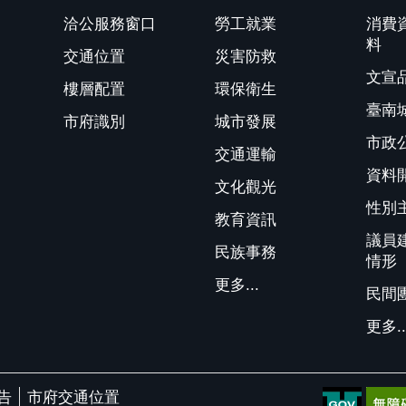
洽公服務窗口
勞工就業
消費
料
交通位置
災害防救
文宣
樓層配置
環保衛生
臺南
市府識別
城市發展
市政
交通運輸
資料
文化觀光
性別
教育資訊
議員
民族事務
情形
更多...
民間
更多..
告
市府交通位置