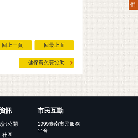
們
回上一頁
回最上面
健保費欠費協助
資訊
市民互動
資訊公開
1999臺南市民服務
平台
、社區