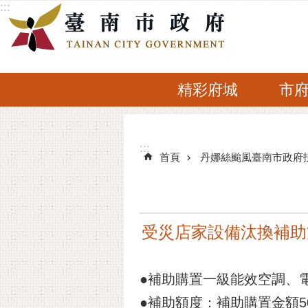
:::
跳到主要內容區塊
精彩府城
市
:::
:::
首頁
丹娜絲颱風臺南市政府
受災店家設備汰換補助
●補助購置一級能效空調、
●補助額度：補助購置金額5