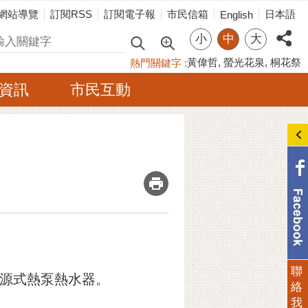
網站導覽
訂閱RSS
訂閱電子報
市民信箱
日本語
English
小
中
大
尋
黃偉哲
螢光花泉
桐花祭
熱門關鍵字
資訊
市民互動
_
聯
氣源式熱泵熱水器。
絡
我