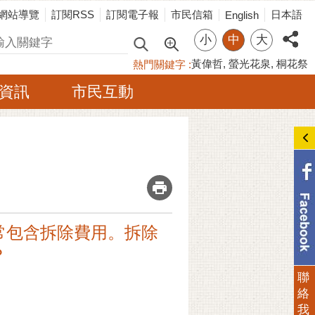
網站導覽
訂閱RSS
訂閱電子報
市民信箱
日本語
English
小
中
大
尋
黃偉哲
螢光花泉
桐花祭
熱門關鍵字
資訊
市民互動
_
通常包含拆除費用。拆除
？
聯
絡
我