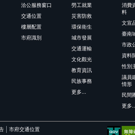
洽公服務窗口
勞工就業
消費
料
交通位置
災害防救
文宣
樓層配置
環保衛生
臺南
市府識別
城市發展
市政
交通運輸
資料
文化觀光
性別
教育資訊
議員
民族事務
情形
更多...
民間
更多..
告
市府交通位置