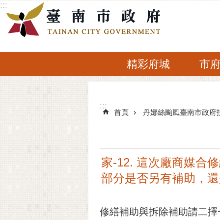
:::
跳到主要內容區塊
精彩府城
市
:::
:::
首頁
丹娜絲颱風臺南市政府
家-12. 這次廠商媒
部分是否另有補助，還
修繕補助與拆除補助請二擇