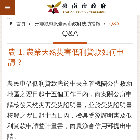
:::
搜
:::
跳到主要內容區塊
尋
:::
進
首頁
丹娜絲颱風臺南市政府扶助措施
Q&A
階
Q&A
搜
尋
農-1. 農業天然災害低利貸款如何申
精彩府城
請？
市府動態
農民申借低利貸款應於中央主管機關公告救助
市府團隊
地區之翌日起十五個工作日內，向案關公所申
主題服務
請核發天然災害受災證明書，並於受災證明書
核發之翌日起十五日內，檢具受災證明書及低
市政資訊
利貸款申請暨計畫書，向農漁會信用部提出申
市民互動
請。