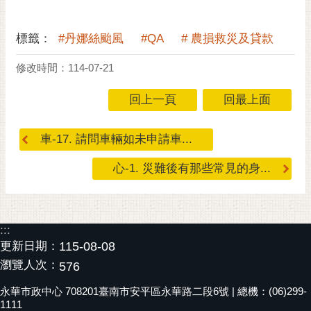
黃
偉
標籤：
#丹娜絲颱風
#QA
# 農損救災及貸款
哲
修改時間：114-07-21
螢
光
回上一頁
回最上面
花
泉
車-17. 請問車輛如未申請車...
桐
心-1. 災難後有那些常見的身...
花
祭
網
:::
站
更新日期：
115-08-08
導
瀏覽人次：
覽
576
永華市政中心 708201臺南市安平區永華路二段6號 | 總機：(06)299-
訂
1111
閱