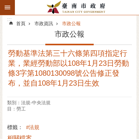
:::
搜
:::
跳到主要內容區塊
尋
:::
進
首頁
市政資訊
市政公報
階
市政公報
搜
尋
勞動基準法第三十六條第四項指定行
精彩府城
業，業經勞動部以108年1月23日勞動
市府動態
條3字第1080130098號公告修正發
布，並自108年1月23日生效
市府團隊
主題服務
類別：法規-中央法規
目：勞工
市政資訊
標籤：
#法規
市民互動
相關檔案