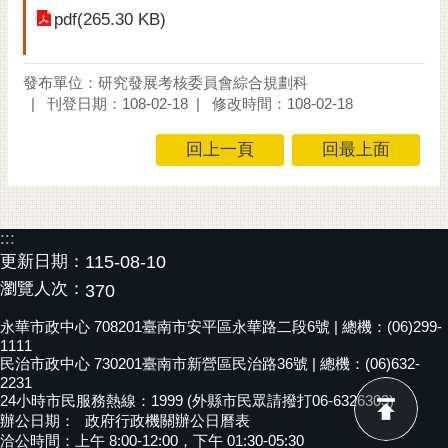
RSS
pdf(265.30 KB)
訂
閱
發布單位：研究發展考核委員會綜合規劃科
電
刊登日期：108-02-18
修改時間：108-02-18
子
回上一頁
回最上面
報
市
民
信
:::
箱
更新日期：
115-08-10
瀏覽人次：
370
English
永華市政中心 708201臺南市安平區永華路二段6號 | 總機：(06)299-
日
1111
本
民治市政中心 730201臺南市新營區民治路36號 | 總機：(06)632-
語
2231
24小時市民服務熱線：1999 (外縣市民眾請撥打06-6326303)
辦公日期：
政府行政機關辦公日曆表
隱
洽公時間：上午 8:00-12:00，下午 01:30-05:30