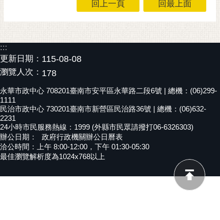
回上一頁
回最上面
黃
偉
哲
:::
螢
更新日期：
115-08-08
光
瀏覽人次：
178
花
泉
永華市政中心 708201臺南市安平區永華路二段6號 | 總機：(06)299-
1111
桐
民治市政中心 730201臺南市新營區民治路36號 | 總機：(06)632-
2231
花
24小時市民服務熱線：1999 (外縣市民眾請撥打06-6326303)
祭
辦公日期：
政府行政機關辦公日曆表
洽公時間：上午 8:00-12:00，下午 01:30-05:30
網
最佳瀏覽解析度為1024x768以上
站
導
覽
訂
閱