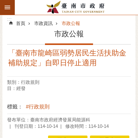
:::
搜
:::
跳到主要內容區塊
尋
:::
進
首頁
市政資訊
市政公報
階
市政公報
搜
尋
「臺南市龍崎區弱勢居民生活扶助金
精彩府城
補助規定」自即日停止適用
市府動態
類別：行政規則
市府團隊
目：經發
主題服務
標籤：
#行政規則
市政資訊
發布單位：臺南市政府經濟發展局能源科
刊登日期：114-10-14
修改時間：114-10-14
市民互動