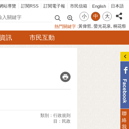
網站導覽
訂閱RSS
訂閱電子報
市民信箱
日本語
English
小
中
大
尋
黃偉哲
螢光花泉
桐花祭
熱門關鍵字
資訊
市民互動
_
聯
類別：行政規則
絡
目：民政
我