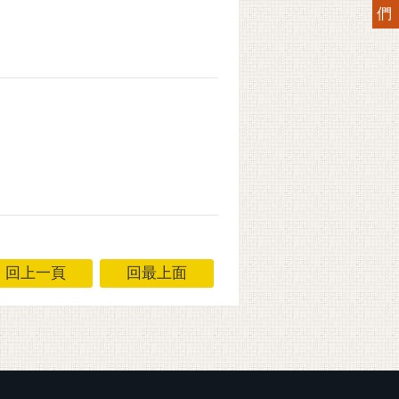
們
回上一頁
回最上面