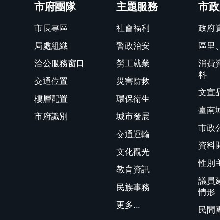
市府團隊
主題服務
市政
市長專區
社會福利
政府
局處組織
警政治安
區里
洽公服務窗口
勞工就業
消費
料
交通位置
災害防救
文宣
樓層配置
環保衛生
臺南
市府識別
城市發展
市政
交通運輸
資料
文化觀光
性別
教育資訊
議員
民族事務
情形
更多...
民間