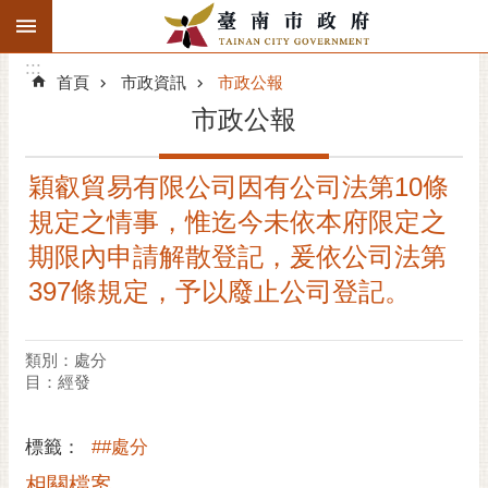
:::
搜
:::
跳到主要內容區塊
尋
:::
進
首頁
市政資訊
市政公報
階
市政公報
搜
尋
穎叡貿易有限公司因有公司法第10條
精彩府城
規定之情事，惟迄今未依本府限定之
市府動態
期限內申請解散登記，爰依公司法第
397條規定，予以廢止公司登記。
市府團隊
主題服務
類別：處分
目：經發
市政資訊
標籤：
##處分
市民互動
相關檔案