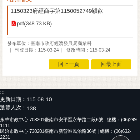
黃
1150323府經商字第1150052749穎叡
偉
哲
pdf(348.73 KB)
螢
光
發布單位：臺南市政府經濟發展局商業科
花
刊登日期：115-03-24
修改時間：115-03-24
泉
回上一頁
回最上面
桐
花
祭
:::
網
更新日期：
115-08-10
站
瀏覽人次：
138
導
覽
永華市政中心 708201臺南市安平區永華路二段6號 | 總機：(06)299-
1111
民治市政中心 730201臺南市新營區民治路36號 | 總機：(06)632-
訂
2231
閱