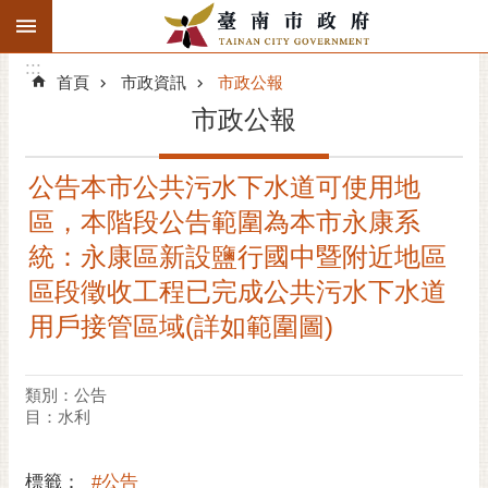
:::
搜
:::
跳到主要內容區塊
尋
:::
進
首頁
市政資訊
市政公報
階
市政公報
搜
尋
公告本市公共污水下水道可使用地
精彩府城
區，本階段公告範圍為本市永康系
市府動態
統：永康區新設鹽行國中暨附近地區
區段徵收工程已完成公共污水下水道
市府團隊
用戶接管區域(詳如範圍圖)
主題服務
類別：公告
市政資訊
目：水利
市民互動
標籤：
#公告