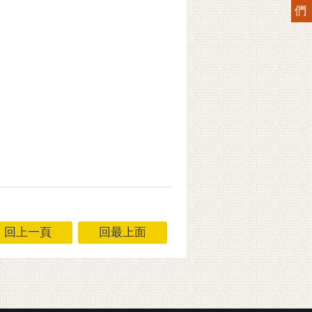
們
回上一頁
回最上面