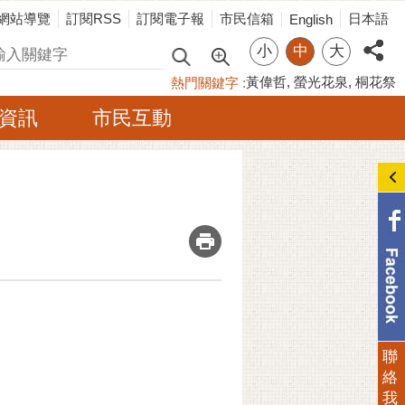
網站導覽
訂閱RSS
訂閱電子報
市民信箱
日本語
English
小
中
大
尋
黃偉哲
螢光花泉
桐花祭
熱門關鍵字
資訊
市民互動
_
聯
絡
我