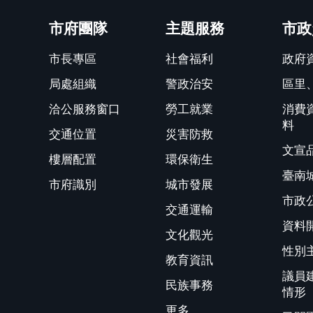
關閉
市府團隊
主題服務
市政
市長專區
社會福利
政府
局處組織
警政治安
區里
洽公服務窗口
勞工就業
消費
料
交通位置
災害防救
文宣
樓層配置
環保衛生
臺南
市府識別
城市發展
市政
交通運輸
資料
文化觀光
性別
教育資訊
議員
民族事務
情形
更多...