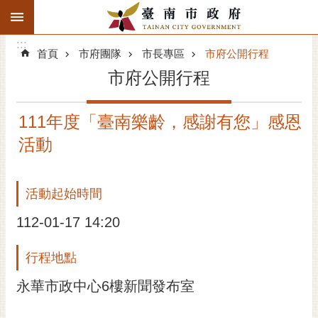
:::
搜
:::
跳到主要內容區塊
尋
:::
進
首頁
市府團隊
市長專區
市府公開行程
階
市府公開行程
搜
尋
111年度「臺南樂齡，感謝有您」感恩
精彩府城
活動
市府動態
活動起始時間
市府團隊
112-01-17 14:20
主題服務
行程地點
市政資訊
永華市政中心6樓新聞發布室
市民互動