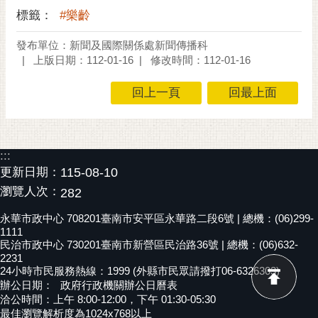
標籤：
#樂齡
黃
偉
發布單位：新聞及國際關係處新聞傳播科
哲
上版日期：112-01-16
修改時間：112-01-16
螢
回上一頁
回最上面
光
花
泉
:::
桐
更新日期：
115-08-10
花
祭
瀏覽人次：
282
永華市政中心 708201臺南市安平區永華路二段6號 | 總機：(06)299-
網
1111
站
民治市政中心 730201臺南市新營區民治路36號 | 總機：(06)632-
導
2231
24小時市民服務熱線：1999 (外縣市民眾請撥打06-6326303)
覽
辦公日期：
政府行政機關辦公日曆表
洽公時間：上午 8:00-12:00，下午 01:30-05:30
訂
最佳瀏覽解析度為1024x768以上
閱