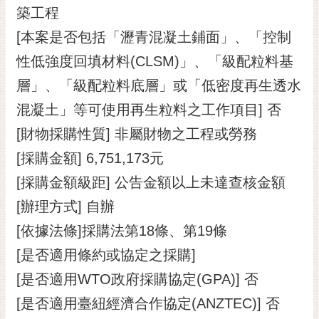
築工程
RSS
[本案是否包括「瀝青混凝土鋪面」、「控制
訂
閱
性低強度回填材料(CLSM)」、「級配粒料基
電
層」、「級配粒料底層」或「低密度再生透水
子
報
混凝土」等可使用再生粒料之工作項目] 否
[財物採購性質] 非屬財物之工程或勞務
市
民
[採購金額] 6,751,173元
信
[採購金額級距] 公告金額以上未達查核金額
箱
[辦理方式] 自辦
English
[依據法條]採購法第18條、第19條
日
[是否適用條約或協定之採購]
本
語
[是否適用WTO政府採購協定(GPA)] 否
[是否適用臺紐經濟合作協定(ANZTEC)] 否
隱