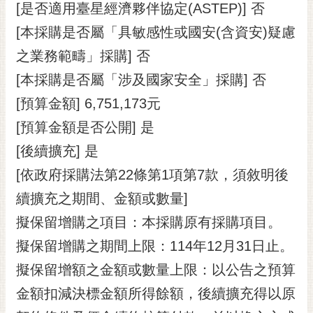
私
[是否適用臺星經濟夥伴協定(ASTEP)] 否
權
[本採購是否屬「具敏感性或國安(含資安)疑慮
及
安
之業務範疇」採購] 否
全
[本採購是否屬「涉及國家安全」採購] 否
政
策
[預算金額] 6,751,173元
[預算金額是否公開] 是
網
站
[後續擴充] 是
資
[依政府採購法第22條第1項第7款，須敘明後
料
開
續擴充之期間、金額或數量]
放
擬保留增購之項目：本採購原有採購項目。
宣
告
擬保留增購之期間上限：114年12月31日止。
市
擬保留增額之金額或數量上限：以公告之預算
府
金額扣減決標金額所得餘額，後續擴充得以原
交