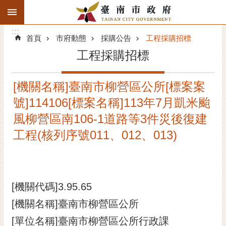
:::
搜
:::
跳到主要內容區塊
尋
:::
進
首頁
市府動態
採購公告
工程採購招標
階
工程採購招標
搜
尋
[機關名稱]臺南市柳營區公所[標案案
精彩府城
號]114106[標案名稱]113年7月凱米颱
市府動態
風柳營區南106-1道路等3件災後復建
工程(核列序號011、012、013)
市府團隊
主題服務
[機關代碼]3.95.65
市政資訊
[機關名稱]臺南市柳營區公所
市民互動
[單位名稱]臺南市柳營區公所行政課