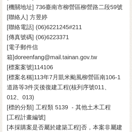
[機關地址] 736臺南市柳營區柳營路二段59號
黃
偉
[聯絡人] 方昱婷
哲
[聯絡電話] (06)6221245#211
螢
[傳真號碼] (06)6223371
光
花
[電子郵件信
泉
箱]doreenfang@mail.tainan.gov.tw
桐
[標案案號]114106
花
[標案名稱]113年7月凱米颱風柳營區南106-1
祭
道路等3件災後復建工程(核列序號011、
網
012、013)
站
導
[標的分類] 工程類 5139 - 其他土木工程
覽
[工程計畫編號]
訂
[本採購案是否屬於建築工程]否，本案非屬建
閱