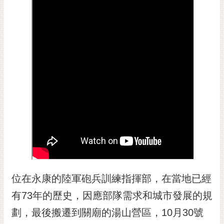
黃
偉
哲
螢
光
花
泉
桐
花
祭
網
站
位在永康的陸軍砲兵訓練指揮部，在當地已經
導
覽
有73年的歷史，因應部隊需求和城市發展的規
訂
劃，最後搬遷到關廟的湯山營區，10月30號
閱