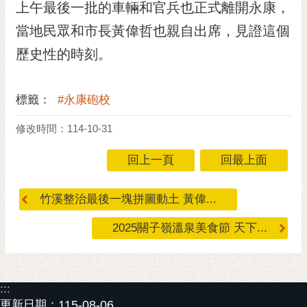
上午最後一批的車輛和官兵也正式離開永康，
RSS
當地民眾和市長黃偉哲也親自出席，見證這個
訂
歷史性的時刻。
閱
電
子
標籤：
#永康砲校
報
修改時間：114-10-31
市
民
回上一頁
回最上面
信
箱
竹溪整治最後一塊拼圖動土 黃偉...
English
2025關子嶺溫泉美食節 天下...
日
本
語
:::
隱
更新日期：
115-08-06