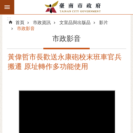
:::
搜
:::
跳到主要內容區塊
尋
:::
進
首頁
市政資訊
文宣品與出版品
影片
階
市政影音
搜
市政影音
尋
精彩府城
黃偉哲市長歡送永康砲校末班車官兵
搬遷 原址轉作多功能使用
市府動態
市府團隊
主題服務
市政資訊
市民互動