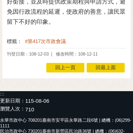
好銜接，並及時提供政策期程與申請方式，避
私
權
免因行政流程的延遲，使政府的善意，讓民眾
及
留下不好的印象。
安
全
政
標籤：
#第417次市政會議
策
網
刊登日期：108-12-03
修改時間：108-12-11
站
回上一頁
回最上面
資
料
開
放
:::
宣
更新日期：
115-08-06
告
瀏覽人次：
710
市
永華市政中心 708201臺南市安平區永華路二段6號 | 總機：(06)299-
府
1111
交
民治市政中心 730201臺南市新營區民治路36號 | 總機：(06)632-