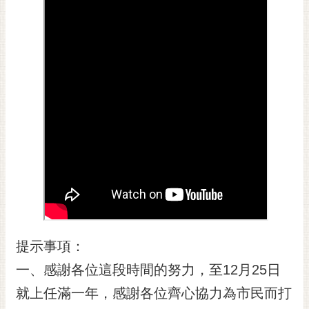
黃
偉
哲
螢
光
花
泉
桐
花
祭
網
站
提示事項：
導
覽
一、感謝各位這段時間的努力，至12月25日
訂
就上任滿一年，感謝各位齊心協力為市民而打
閱