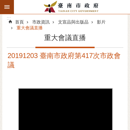
:::
搜
:::
跳到主要內容區塊
尋
:::
進
首頁
市政資訊
文宣品與出版品
影片
階
重大會議直播
搜
重大會議直播
尋
精彩府城
20191203 臺南市政府第417次市政會
議
市府動態
市府團隊
主題服務
市政資訊
市民互動