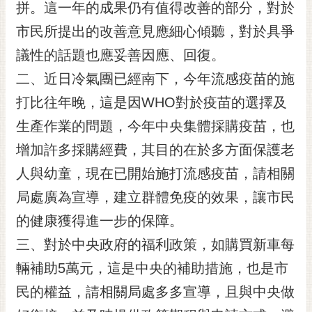
拼。這一年的成果仍有值得改善的部分，對於
RSS
市民所提出的改善意見應細心傾聽，對於具爭
訂
議性的話題也應妥善因應、回復。
閱
電
二、近日冷氣團已經南下，今年流感疫苗的施
子
打比往年晚，這是因WHO對於疫苗的選擇及
報
生產作業的問題，今年中央集體採購疫苗，也
市
民
增加許多採購經費，其目的在於多方面保護老
信
人與幼童，現在已開始施打流感疫苗，請相關
箱
局處廣為宣導，建立群體免疫的效果，讓市民
English
的健康獲得進一步的保障。
日
三、對於中央政府的福利政策，如購買新車每
本
語
輛補助5萬元，這是中央的補助措施，也是市
民的權益，請相關局處多多宣導，且與中央做
隱