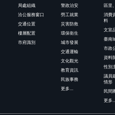
局處組織
警政治安
區里
洽公服務窗口
勞工就業
消費
料
交通位置
災害防救
文宣
樓層配置
環保衛生
臺南
市府識別
城市發展
市政
交通運輸
資料
文化觀光
性別
教育資訊
議員
民族事務
情形
更多...
民間
更多..