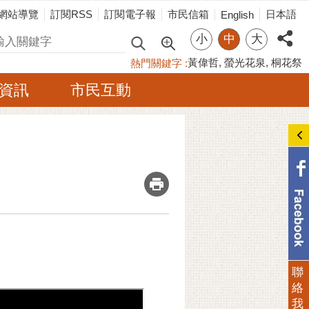
網站導覽
訂閱RSS
訂閱電子報
市民信箱
日本語
English
小
中
大
尋
黃偉哲
螢光花泉
桐花祭
熱門關鍵字
資訊
市民互動
_
聯
絡
我