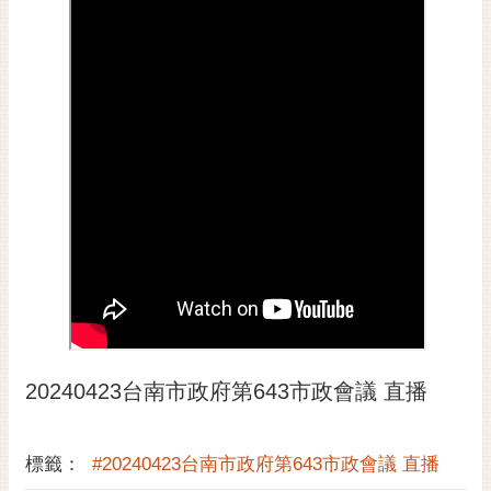
黃
偉
哲
螢
光
花
泉
桐
花
祭
網
站
20240423台南市政府第643市政會議 直播
導
覽
訂
標籤：
#20240423台南市政府第643市政會議 直播
閱