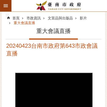
:::
搜
:::
跳到主要內容區塊
尋
:::
進
首頁
市政資訊
文宣品與出版品
影片
階
重大會議直播
搜
重大會議直播
尋
精彩府城
20240423台南市政府第643市政會議
直播
市府動態
市府團隊
主題服務
市政資訊
市民互動