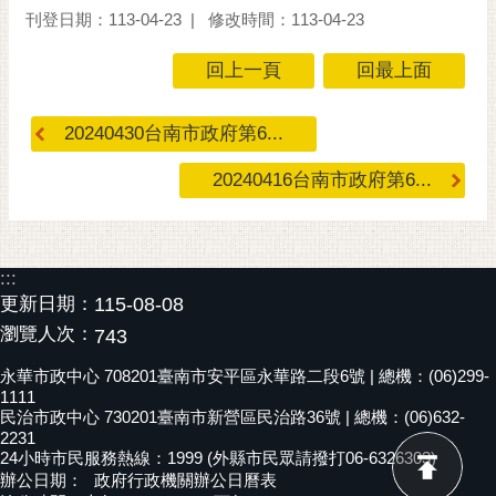
刊登日期：113-04-23
修改時間：113-04-23
RSS
訂
回上一頁
回最上面
閱
電
20240430台南市政府第6...
子
報
20240416台南市政府第6...
市
民
信
:::
箱
更新日期：
115-08-08
English
瀏覽人次：
743
日
永華市政中心 708201臺南市安平區永華路二段6號 | 總機：(06)299-
本
1111
民治市政中心 730201臺南市新營區民治路36號 | 總機：(06)632-
語
2231
24小時市民服務熱線：1999 (外縣市民眾請撥打06-6326303)
隱
辦公日期：
政府行政機關辦公日曆表