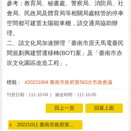
參考；教育局、秘書處、警察局、消防局、社
RSS
會局、民政局及體育局等相關局處轄管的停車
訂
空間都可建置太陽能車棚，請交通局協助辦
閱
電
理。
子
二、請文化局加速辦理「臺南市原天馬電臺民
報
間規劃興建營運移轉(BOT)案」及「臺南市赤
市
民
崁文化園區改造工程」。
信
箱
標籤：
#20221004 臺南市政府第563次市政會議
English
刊登日期：111-10-04
修改時間：111-10-05
日
本
回上一頁
回最上面
語
20221011 臺南市政府第...
隱