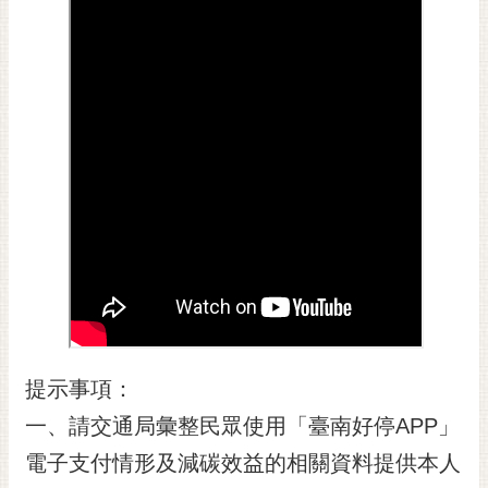
黃
偉
哲
螢
光
花
泉
桐
花
祭
網
站
提示事項：
導
覽
一、請交通局彙整民眾使用「臺南好停APP」
訂
電子支付情形及減碳效益的相關資料提供本人
閱