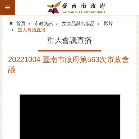
:::
搜
:::
跳到主要內容區塊
尋
:::
進
首頁
市政資訊
文宣品與出版品
影片
階
重大會議直播
搜
重大會議直播
尋
精彩府城
20221004 臺南市政府第563次市政會
議
市府動態
市府團隊
主題服務
市政資訊
市民互動