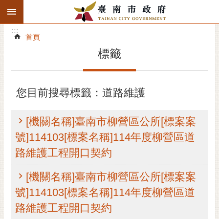
:::
搜
:::
跳到主要內容區塊
尋
:::
進
首頁
階
標籤
搜
尋
精彩府城
您目前搜尋標籤：道路維護
市府動態
[機關名稱]臺南市柳營區公所[標案案
市府團隊
號]114103[標案名稱]114年度柳營區道
路維護工程開口契約
主題服務
[機關名稱]臺南市柳營區公所[標案案
市政資訊
號]114103[標案名稱]114年度柳營區道
市民互動
路維護工程開口契約