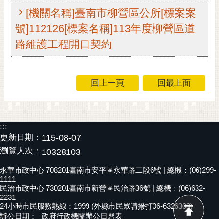
[機關名稱]臺南市柳營區公所[標案案
黃
偉
號]112126[標案名稱]113年度柳營區道
哲
路維護工程開口契約
螢
光
花
回上一頁
回最上面
泉
桐
花
:::
祭
更新日期：
115-08-07
瀏覽人次：
10328103
網
站
永華市政中心 708201臺南市安平區永華路二段6號 | 總機：(06)299-
導
1111
覽
民治市政中心 730201臺南市新營區民治路36號 | 總機：(06)632-
2231
24小時市民服務熱線：1999 (外縣市民眾請撥打06-6326303)
訂
辦公日期：
政府行政機關辦公日曆表
閱