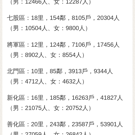
（男：12466人、女：12287人）
七股區：18里，154鄰，8105戶，20304人
（男：10504人、女：9800人）
將軍區：12里，124鄰，7106戶，17456人
（男：8902人、女：8554人）
北門區：10里，85鄰，3913戶，9344人
（男：4712人、女：4632人）
新化區：16里，185鄰，16263戶，41827人
（男：21075人、女：20752人）
善化區：20里，243鄰，23587戶，53901人
（男：27059人、女：26842人）