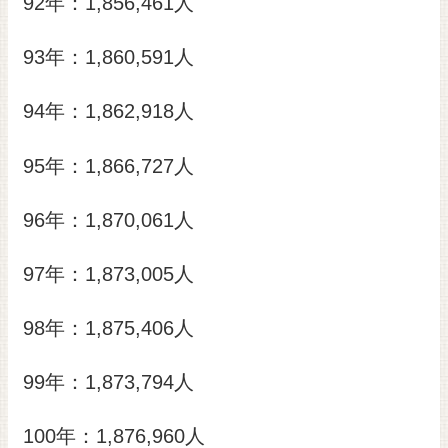
92年：1,856,461人
93年：1,860,591人
94年：1,862,918人
95年：1,866,727人
96年：1,870,061人
97年：1,873,005人
98年：1,875,406人
99年：1,873,794人
100年：1,876,960人