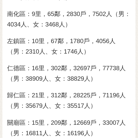
南化區：9里，65鄰，2830戶，7502人（男：
4034人、女：3468人）
左鎮區：10里，67鄰，1780戶，4056人
（男：2310人、女：1746人）
仁德區：16里，302鄰，32697戶，77738人
（男：38909人、女：38829人）
歸仁區：21里，312鄰，28225戶，71196人
（男：35679人、女：35517人）
關廟區：15里，209鄰，12669戶，33007人
（男：16811人、女：16196人）