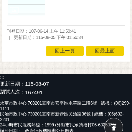
刊登日期：107-06-14 上午 11:59:41
更新日期：115-08-05 下午 01:59:34
回上一頁
回最上面
:::
更新日期：
115-08-07
瀏覽人次：
167491
永華市政中心 708201臺南市安平區永華路二段6號 | 總機：(06)299-
1111
民治市政中心 730201臺南市新營區民治路36號 | 總機：(06)632-
2231
24小時市民服務熱線：1999 (外縣市民眾請撥打06-6326303)
辦公日期：
政府行政機關辦公日曆表