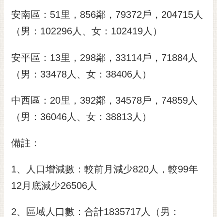
安南區：51里，856鄰，79372戶，204715人
（男：102296人、女：102419人）
安平區：13里，298鄰，33114戶，71884人
（男：33478人、女：38406人）
中西區：20里，392鄰，34578戶，74859人
（男：36046人、女：38813人）
備註：
1、人口增減數：較前月減少820人，較99年
12月底減少26506人
2、區域人口數：合計1835717人（男：