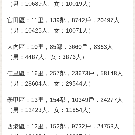
（男：10689人、女：10019人）
官田區：11里，139鄰，8742戶，20497人
（男：10426人、女：10071人）
大內區：10里，85鄰，3660戶，8363人
（男：4487人、女：3876人）
佳里區：16里，257鄰，23673戶，58148人
（男：28604人、女：29544人）
學甲區：13里，154鄰，10349戶，24277人
（男：12423人、女：11854人）
西港區：12里，152鄰，9732戶，24753人