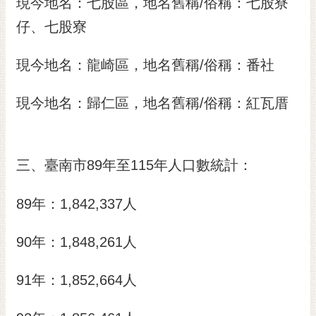
現今地名：七股區，地名舊稱/俗稱：七股寮
仔、七股寮
現今地名：龍崎區，地名舊稱/俗稱：番社
現今地名：歸仁區，地名舊稱/俗稱：紅瓦厝
三、臺南市89年至115年人口數統計：
89年：1,842,337人
90年：1,848,261人
91年：1,852,664人