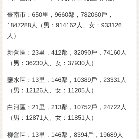
臺南市：650里，9660鄰，782060戶，
1847288人（男：914162人、女：933126
人）
新營區：23里，412鄰，32090戶，74160人
（男：36230人、女：37930人）
鹽水區：13里，146鄰，10389戶，23331人
（男：12126人、女：11205人）
白河區：21里，213鄰，10752戶，24722人
（男：12871人、女：11851人）
柳營區：13里，146鄰，8394戶，19689人