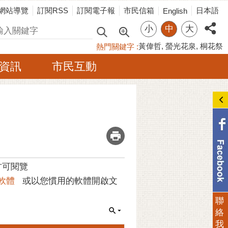
網站導覽
訂閱RSS
訂閱電子報
市民信箱
日本語
English
小
中
大
尋
黃偉哲
螢光花泉
桐花祭
熱門關鍵字
資訊
市民互動
_
方可閱覽
軟體
或以您慣用的軟體開啟文
聯
絡
我