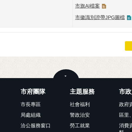
市旗AI檔案
市徽識別證帶JPG圖檔
關閉
市府團隊
主題服務
市政
市長專區
社會福利
政府
局處組織
警政治安
區里
洽公服務窗口
勞工就業
消費