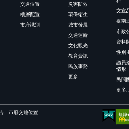
料
交通位置
災害防救
文宣
樓層配置
環保衛生
臺南
市府識別
城市發展
市政
交通運輸
資料
文化觀光
性別
教育資訊
議員
民族事務
情形
更多...
民間
更多..
告
市府交通位置