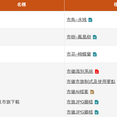
名稱
市鳥–水雉
市樹–鳳凰樹
市花–蝴蝶蘭
市徽識別系統
市徽市旗制式及使用要點
市徽AI檔案
o及市旗下載
市旗JPG圖檔
市徽JPG圖檔