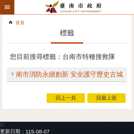
:::
搜
:::
跳到主要內容區塊
尋
:::
進
首頁
階
標籤
搜
尋
精彩府城
您目前搜尋標籤：台南市特種搜救隊
市府動態
南市消防永續創新 安全護守歷史古城
市府團隊
主題服務
回上一頁
回最上面
市政資訊
:::
市民互動
更新日期：
115-08-07