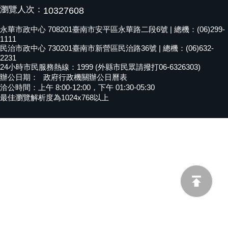
瀏覽人次：
10327608
黃
偉
永華市政中心 708201臺南市安平區永華路二段6號 | 總機：(06)299-
哲
1111
民治市政中心 730201臺南市新營區民治路36號 | 總機：(06)632-
螢
2231
24小時市民服務熱線：1999 (外縣市民眾請撥打06-6326303)
光
辦公日期：
政府行政機關辦公日曆表
花
洽公時間：上午 8:00-12:00，下午 01:30-05:30
泉
最佳瀏覽解析度為1024x768以上
桐
花
祭
網
站
導
覽
訂
閱