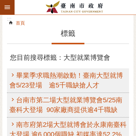
:::
搜
:::
跳到主要內容區塊
尋
:::
進
首頁
階
標籤
搜
尋
精彩府城
您目前搜尋標籤：大型就業博覽會
市府動態
畢業季求職熱潮啟動！臺南大型就博
市府團隊
會5/23登場 逾5千職缺搶人才
主題服務
台南市第二場大型就業博覽會5/25南
臺科大登場 90家廠商提供逾4千職缺
市政資訊
南市府第2場大型就博會於永康南臺科
市民互動
大登場 逾6,000個職缺 初媒率達52.2%