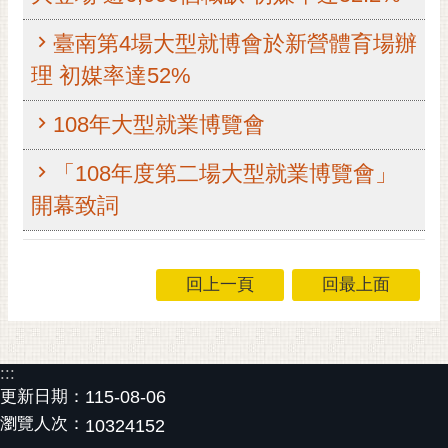
黃
臺南第4場大型就博會於新營體育場辦
偉
哲
理 初媒率達52%
螢
108年大型就業博覽會
光
花
「108年度第二場大型就業博覽會」
泉
開幕致詞
桐
花
祭
回上一頁
回最上面
網
站
導
:::
覽
更新日期：
115-08-06
訂
瀏覽人次：
10324152
閱