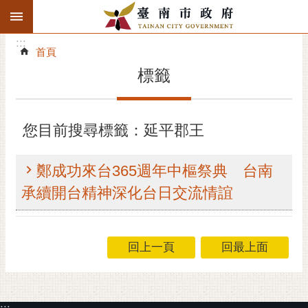
:::
搜
:::
跳到主要內容區塊
尋
:::
進
首頁
階
標籤
搜
尋
精彩府城
您目前搜尋標籤：延平郡王
市府動態
鄭成功來台365週年中樞祭典 台南
市府團隊
承續開台精神深化台日交流情誼
主題服務
回上一頁
回最上面
市政資訊
市民互動