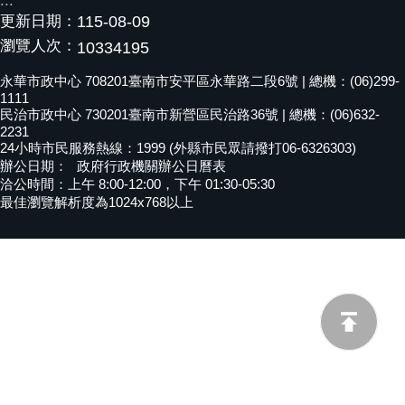
:::
更新日期：
115-08-09
黃
偉
瀏覽人次：
10334195
哲
永華市政中心 708201臺南市安平區永華路二段6號 | 總機：(06)299-
1111
螢
民治市政中心 730201臺南市新營區民治路36號 | 總機：(06)632-
光
2231
花
24小時市民服務熱線：1999 (外縣市民眾請撥打06-6326303)
泉
辦公日期：
政府行政機關辦公日曆表
洽公時間：上午 8:00-12:00，下午 01:30-05:30
桐
最佳瀏覽解析度為1024x768以上
花
祭
網
站
導
覽
訂
閱