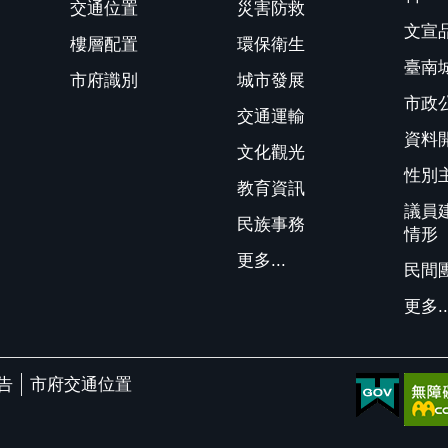
交通位置
災害防救
文宣
樓層配置
環保衛生
臺南
市府識別
城市發展
市政
交通運輸
資料
文化觀光
性別
教育資訊
議員
民族事務
情形
更多...
民間
更多..
告
市府交通位置