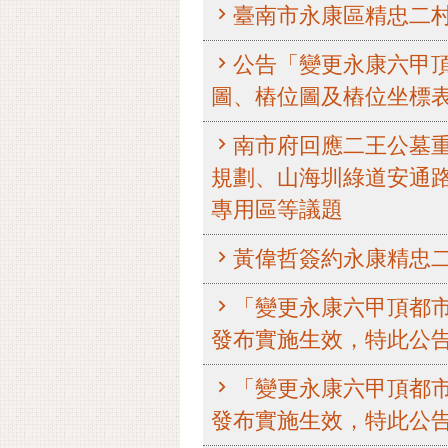
臺南市永康區精忠二
公告「變更永康六甲
圖、樁位圖及樁位坐標表，
南市府回應二王公墓
規劃、山海圳綠道安通
專用區等議題
黃偉哲簽約永康精忠二
「變更永康六甲頂都市
發布實施生效，特此公
「變更永康六甲頂都市
發布實施生效，特此公