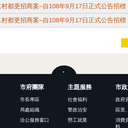
村都更招商案–自108年9月17日正式公告招標
村都更招商案–自108年9月17日正式公告招標
關閉
市府團隊
主題服務
市政
市長專區
社會福利
政府
局處組織
警政治安
區里
洽公服務窗口
勞工就業
消費
料