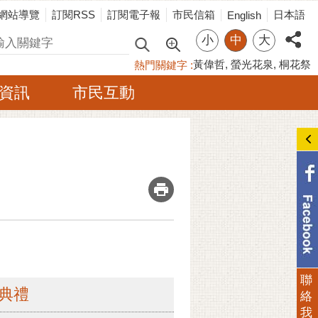
網站導覽
訂閱RSS
訂閱電子報
市民信箱
日本語
English
小
中
大
尋
黃偉哲
螢光花泉
桐花祭
熱門關鍵字
資訊
市民互動
_
聯
典禮
絡
我