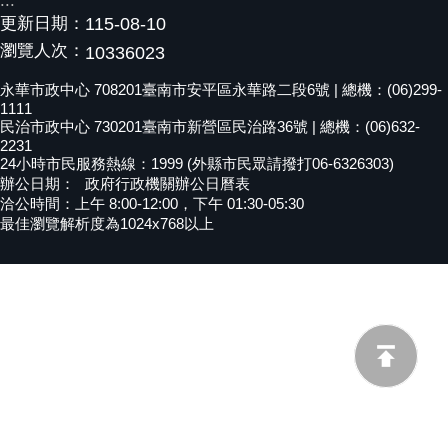
:::
更新日期：
115-08-10
黃
偉
瀏覽人次：
10336023
哲
永華市政中心 708201臺南市安平區永華路二段6號 | 總機：(06)299-
1111
螢
民治市政中心 730201臺南市新營區民治路36號 | 總機：(06)632-
光
2231
花
24小時市民服務熱線：1999 (外縣市民眾請撥打06-6326303)
泉
辦公日期：
政府行政機關辦公日曆表
洽公時間：上午 8:00-12:00，下午 01:30-05:30
桐
最佳瀏覽解析度為1024x768以上
花
祭
網
站
導
覽
訂
閱