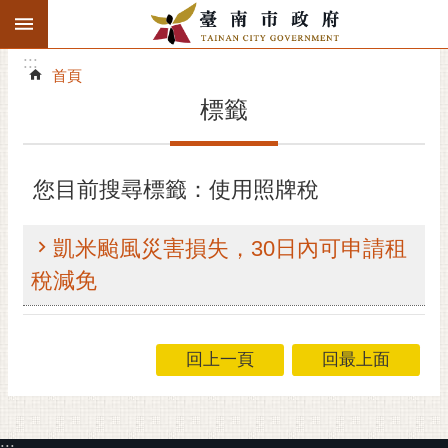
:::
搜
:::
跳到主要內容區塊
尋
:::
進
首頁
階
標籤
搜
尋
精彩府城
您目前搜尋標籤：使用照牌稅
市府動態
凱米颱風災害損失，30日內可申請租
市府團隊
稅減免
主題服務
回上一頁
回最上面
市政資訊
市民互動