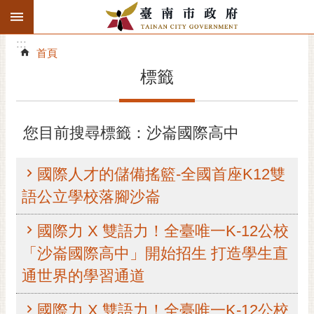
:::
搜
:::
跳到主要內容區塊
尋
:::
進
首頁
階
標籤
搜
尋
精彩府城
您目前搜尋標籤：沙崙國際高中
市府動態
國際人才的儲備搖籃-全國首座K12雙
市府團隊
語公立學校落腳沙崙
主題服務
國際力 X 雙語力！全臺唯一K-12公校
「沙崙國際高中」開始招生 打造學生直
市政資訊
通世界的學習通道
市民互動
國際力 X 雙語力！全臺唯一K-12公校