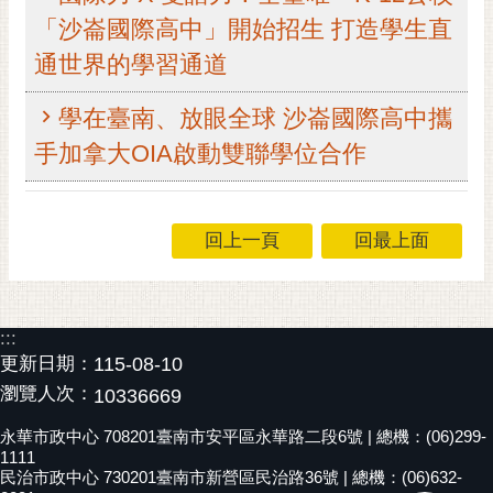
「沙崙國際高中」開始招生 打造學生直
黃
偉
通世界的學習通道
哲
學在臺南、放眼全球 沙崙國際高中攜
螢
光
手加拿大OIA啟動雙聯學位合作
花
泉
回上一頁
回最上面
桐
花
祭
:::
網
更新日期：
115-08-10
站
瀏覽人次：
導
10336669
覽
永華市政中心 708201臺南市安平區永華路二段6號 | 總機：(06)299-
1111
訂
民治市政中心 730201臺南市新營區民治路36號 | 總機：(06)632-
閱