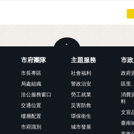
關閉
市府團隊
主題服務
市政
市長專區
社會福利
政府
局處組織
警政治安
區里
洽公服務窗口
勞工就業
消費
料
交通位置
災害防救
文宣
樓層配置
環保衛生
臺南
市府識別
城市發展
市政