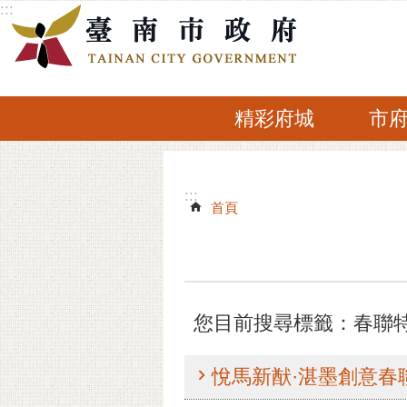
:::
跳到主要內容區塊
精彩府城
市
:::
:::
首頁
您目前搜尋標籤：春聯
悅馬新猷·湛墨創意春