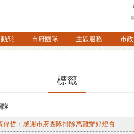
搜
府動態
市府團隊
主題服務
市政
標籤
團隊
入 黃偉哲：感謝市府團隊排除萬難辦好燈會