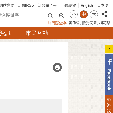
網站導覽
訂閱RSS
訂閱電子報
市民信箱
日本語
English
小
中
大
尋
黃偉哲
螢光花泉
桐花祭
熱門關鍵字
資訊
市民互動
_
聯
絡
我