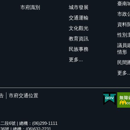
臺南
市府識別
城市發展
市政
交通運輸
資料
文化觀光
性別
教育資訊
議員
民族事務
情形
更多...
民間
更多..
告
市府交通位置
號 | 總機：(06)299-1111
| 總機：(06)632-2231