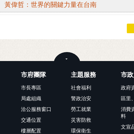
雙」 黃偉哲：世界的關鍵力量在台南
關閉
市府團隊
主題服務
市政
市長專區
社會福利
政府
局處組織
警政治安
區里
洽公服務窗口
勞工就業
消費
料
交通位置
災害防救
文宣
樓層配置
環保衛生