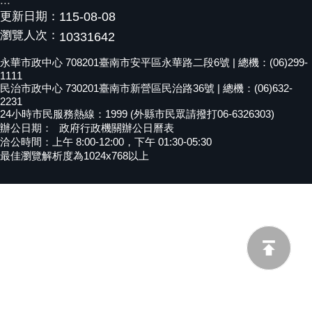
:::
更新日期：
115-08-08
黃
偉
瀏覽人次：
10331642
哲
永華市政中心 708201臺南市安平區永華路二段6號 | 總機：(06)299-
1111
螢
民治市政中心 730201臺南市新營區民治路36號 | 總機：(06)632-
光
2231
花
24小時市民服務熱線：1999 (外縣市民眾請撥打06-6326303)
泉
辦公日期：
政府行政機關辦公日曆表
洽公時間：上午 8:00-12:00，下午 01:30-05:30
桐
最佳瀏覽解析度為1024x768以上
花
祭
網
站
導
覽
訂
閱