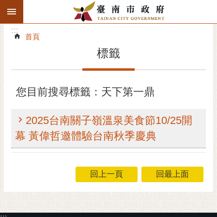
:::
搜
:::
跳到主要內容區塊
尋
:::
進
首頁
階
標籤
搜
尋
精彩府城
您目前搜尋標籤：天下第一鼎
市府動態
2025台南關子嶺溫泉美食節10/25開
市府團隊
幕 黃偉哲邀體驗台南秋季慶典
主題服務
回上一頁
回最上面
市政資訊
市民互動