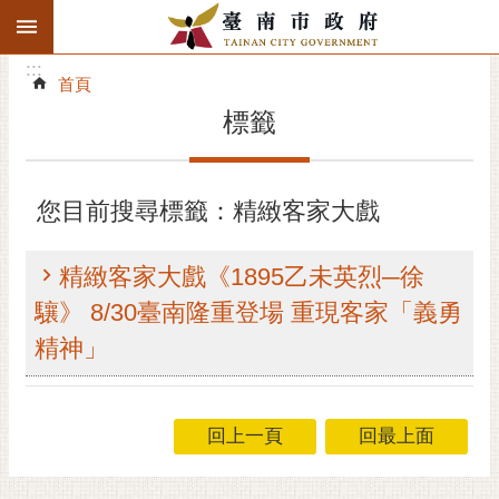
:::
搜
:::
跳到主要內容區塊
尋
:::
進
首頁
階
標籤
搜
尋
精彩府城
您目前搜尋標籤：精緻客家大戲
市府動態
精緻客家大戲《1895乙未英烈─徐
市府團隊
驤》 8/30臺南隆重登場 重現客家「義勇
精神」
主題服務
市政資訊
回上一頁
回最上面
市民互動