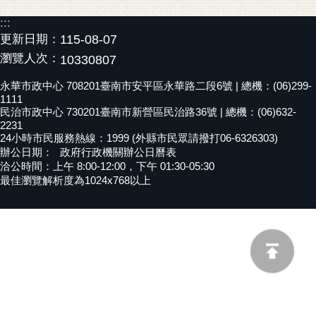
黃
:::
偉
更新日期：
115-08-07
哲
瀏覽人次：
10330807
螢
永華市政中心 708201臺南市安平區永華路二段6號 | 總機：(06)299-
光
1111
花
民治市政中心 730201臺南市新營區民治路36號 | 總機：(06)632-
2231
泉
24小時市民服務熱線：1999 (外縣市民眾請撥打06-6326303)
辦公日期：
政府行政機關辦公日曆表
桐
洽公時間：上午 8:00-12:00，下午 01:30-05:30
花
最佳瀏覽解析度為1024x768以上
祭
網
站
導
覽
訂
閱