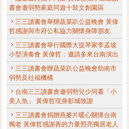
書會邀弱勢家庭同遊十鼓文創園區
黃
偉
哲
三三讀書會舉辦蔬菜趴公益晚會 黃偉
哲感謝與市府公私協力關懷身障朋友
螢
光
三三讀書會舉行國際大提琴家李孟坡
花
泉
小型演奏會 黃偉哲：邀請多來台南演出
桐
三三讀書會辦蔬菜趴公益晚會助南市
花
祭
弱勢及社福機構
網
台南三三讀書會邀弱勢兒少同看「小
站
美人魚」 黃偉哲現身影城致謝
導
覽
三三讀書會捐贈燕麥片暖心關懷台南
訂
獨老 黃偉哲感謝善的力量照亮獨居老人
閱