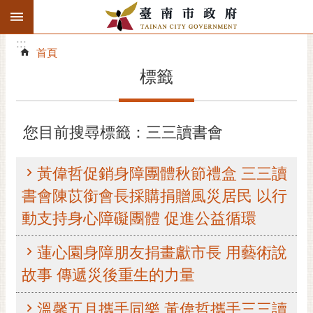
:::
搜
:::
跳到主要內容區塊
尋
:::
進
首頁
階
標籤
搜
尋
精彩府城
您目前搜尋標籤：三三讀書會
市府動態
黃偉哲促銷身障團體秋節禮盒 三三讀
市府團隊
書會陳苡銜會長採購捐贈風災居民 以行
動支持身心障礙團體 促進公益循環
主題服務
蓮心園身障朋友捐畫獻市長 用藝術說
市政資訊
故事 傳遞災後重生的力量
市民互動
溫馨五月攜手同樂 黃偉哲攜手三三讀