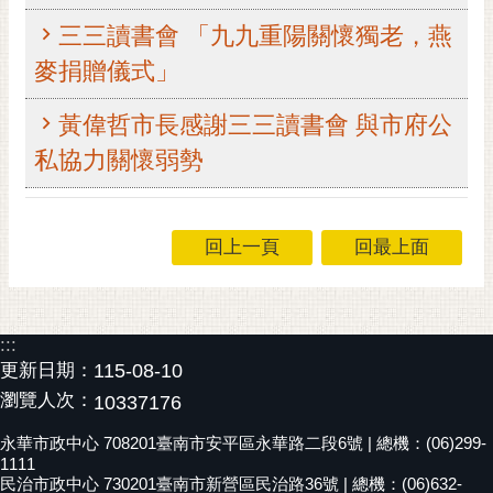
RSS
三三讀書會 「九九重陽關懷獨老，燕
訂
麥捐贈儀式」
閱
電
黃偉哲市長感謝三三讀書會 與市府公
子
私協力關懷弱勢
報
市
民
回上一頁
回最上面
信
箱
English
:::
日
更新日期：
115-08-10
本
瀏覽人次：
10337176
語
永華市政中心 708201臺南市安平區永華路二段6號 | 總機：(06)299-
1111
隱
民治市政中心 730201臺南市新營區民治路36號 | 總機：(06)632-