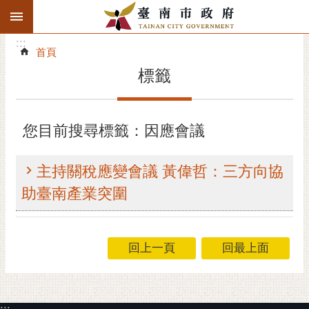
:::
搜
:::
跳到主要內容區塊
尋
:::
進
首頁
階
標籤
搜
尋
精彩府城
您目前搜尋標籤：因應會議
市府動態
主持關稅應變會議 黃偉哲：三方向協
市府團隊
助臺南產業突圍
主題服務
回上一頁
回最上面
市政資訊
市民互動