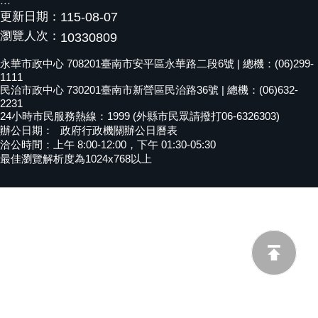
:::
更新日期：
115-08-07
黃
偉
瀏覽人次：
10330809
哲
永華市政中心 708201臺南市安平區永華路二段6號 | 總機：(06)299-
1111
螢
民治市政中心 730201臺南市新營區民治路36號 | 總機：(06)632-
光
2231
花
24小時市民服務熱線：1999 (外縣市民眾請撥打06-6326303)
泉
辦公日期：
政府行政機關辦公日曆表
洽公時間：上午 8:00-12:00，下午 01:30-05:30
桐
最佳瀏覽解析度為1024x768以上
花
祭
網
站
導
覽
訂
閱