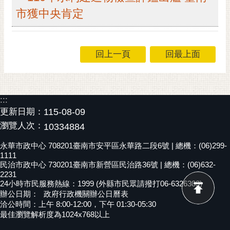
市獲中央肯定
黃
偉
哲
回上一頁
回最上面
螢
光
花
泉
:::
更新日期：
115-08-09
桐
花
瀏覽人次：
10334884
祭
永華市政中心 708201臺南市安平區永華路二段6號 | 總機：(06)299-
1111
網
民治市政中心 730201臺南市新營區民治路36號 | 總機：(06)632-
站
2231
24小時市民服務熱線：1999 (外縣市民眾請撥打06-6326303)
導
辦公日期：
政府行政機關辦公日曆表
覽
洽公時間：上午 8:00-12:00，下午 01:30-05:30
最佳瀏覽解析度為1024x768以上
訂
閱