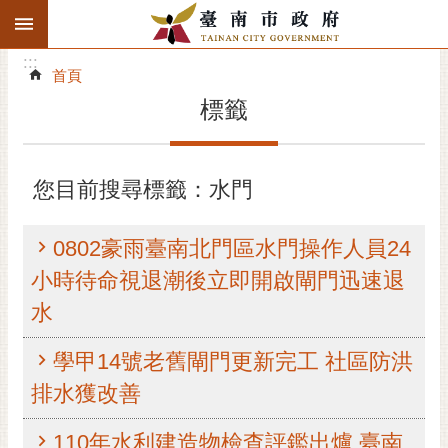
:::
搜
:::
跳到主要內容區塊
尋
:::
進
首頁
階
標籤
搜
尋
精彩府城
您目前搜尋標籤：水門
市府動態
0802豪雨臺南北門區水門操作人員24
市府團隊
小時待命視退潮後立即開啟閘門迅速退
水
主題服務
學甲14號老舊閘門更新完工 社區防洪
市政資訊
排水獲改善
市民互動
110年水利建造物檢查評鑑出爐 臺南