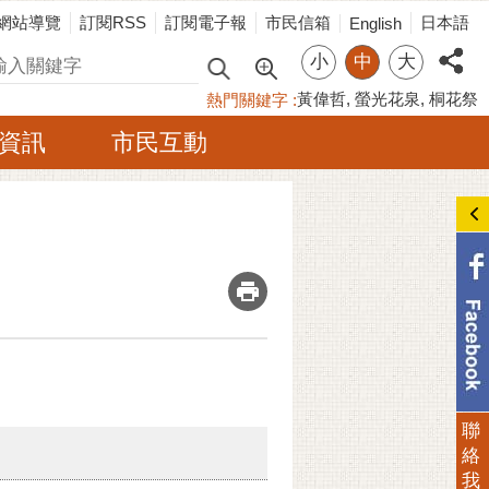
網站導覽
訂閱RSS
訂閱電子報
市民信箱
日本語
English
小
中
大
尋
黃偉哲
螢光花泉
桐花祭
熱門關鍵字
資訊
市民互動
_
聯
絡
我