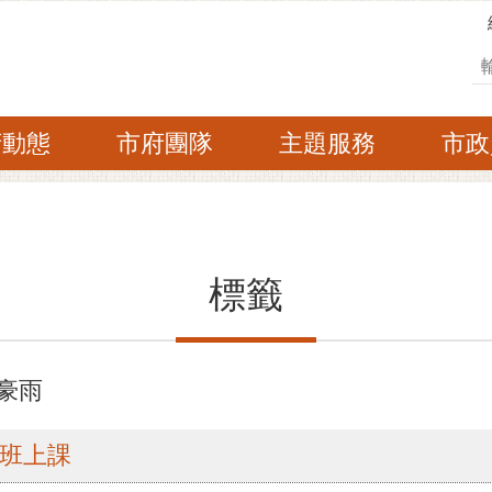
搜
府動態
市府團隊
主題服務
市政
標籤
 豪雨
上班上課