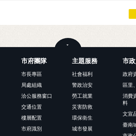
關閉
市府團隊
主題服務
市政
市長專區
社會福利
政府
局處組織
警政治安
區里
洽公服務窗口
勞工就業
消費
料
交通位置
災害防救
文宣
樓層配置
環保衛生
臺南
市府識別
城市發展
市政