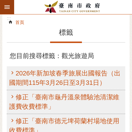
:::
搜
:::
跳到主要內容區塊
尋
:::
進
首頁
階
標籤
搜
尋
精彩府城
您目前搜尋標籤：觀光旅遊局
市府動態
2026年新加坡春季旅展出國報告（出
市府團隊
國期間115年3月26日至3月31日）
主題服務
修正「臺南市龜丹溫泉體驗池清潔維
護費收費標準」
市政資訊
修正「臺南市德元埤荷蘭村場地使用
市民互動
收費標準」