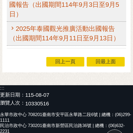
國報告（出國期間114年9月3日至9月5
RSS
日）
訂
閱
2025年泰國觀光推廣活動出國報告
電
（出國期間114年9月11日至9月13日）
子
報
市
回上一頁
回最上面
民
信
箱
English
:::
更新日期：
115-08-07
日
瀏覽人次：
10330516
本
語
永華市政中心 708201臺南市安平區永華路二段6號 | 總機：(06)299-
1111
民治市政中心 730201臺南市新營區民治路36號 | 總機：(06)632-
隱
2231