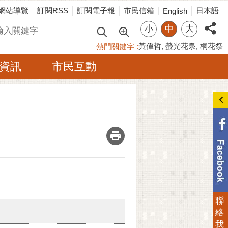
網站導覽
訂閱RSS
訂閱電子報
市民信箱
日本語
English
小
中
大
尋
黃偉哲
螢光花泉
桐花祭
熱門關鍵字
資訊
市民互動
_
聯
絡
我