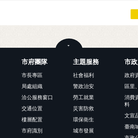
關閉
市府團隊
主題服務
市政
市長專區
社會福利
政府
局處組織
警政治安
區里
洽公服務窗口
勞工就業
消費
料
交通位置
災害防救
文宣
樓層配置
環保衛生
臺南
市府識別
城市發展
市政