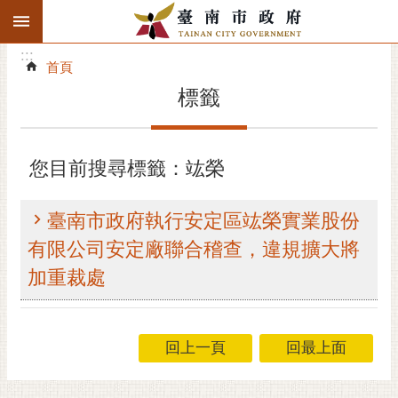
:::
搜
:::
跳到主要內容區塊
尋
:::
進
首頁
階
標籤
搜
尋
精彩府城
您目前搜尋標籤：竑榮
市府動態
臺南市政府執行安定區竑榮實業股份
市府團隊
有限公司安定廠聯合稽查，違規擴大將
加重裁處
主題服務
市政資訊
回上一頁
回最上面
市民互動