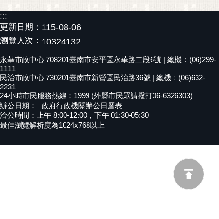
黃
:::
偉
更新日期：
115-08-06
哲
瀏覽人次：
10324132
螢
永華市政中心 708201臺南市安平區永華路二段6號 | 總機：(06)299-
光
1111
花
民治市政中心 730201臺南市新營區民治路36號 | 總機：(06)632-
2231
泉
24小時市民服務熱線：1999 (外縣市民眾請撥打06-6326303)
辦公日期：
政府行政機關辦公日曆表
桐
洽公時間：上午 8:00-12:00，下午 01:30-05:30
花
最佳瀏覽解析度為1024x768以上
祭
網
站
導
覽
訂
閱