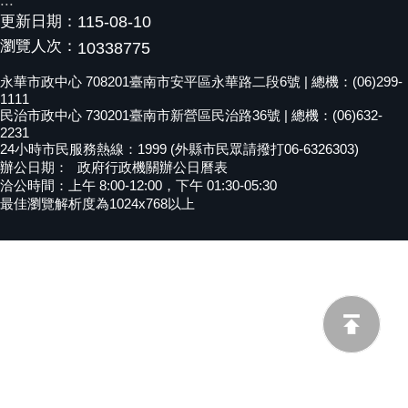
:::
更新日期：
115-08-10
黃
偉
瀏覽人次：
10338775
哲
永華市政中心 708201臺南市安平區永華路二段6號 | 總機：(06)299-
1111
螢
民治市政中心 730201臺南市新營區民治路36號 | 總機：(06)632-
光
2231
花
24小時市民服務熱線：1999 (外縣市民眾請撥打06-6326303)
泉
辦公日期：
政府行政機關辦公日曆表
洽公時間：上午 8:00-12:00，下午 01:30-05:30
桐
最佳瀏覽解析度為1024x768以上
花
祭
網
站
導
覽
訂
閱