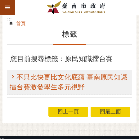
:::
搜
:::
跳到主要內容區塊
尋
:::
進
首頁
階
標籤
搜
尋
精彩府城
您目前搜尋標籤：原民知識擂台賽
市府動態
不只比快更比文化底蘊 臺南原民知識
市府團隊
擂台賽激發學生多元視野
主題服務
回上一頁
回最上面
市政資訊
市民互動