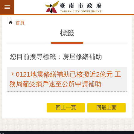
:::
搜
:::
跳到主要內容區塊
尋
:::
進
首頁
階
標籤
搜
尋
精彩府城
您目前搜尋標籤：房屋修繕補助
市府動態
0121地震修繕補助已核撥近2億元 工
市府團隊
務局籲受損戶速至公所申請補助
主題服務
回上一頁
回最上面
市政資訊
市民互動