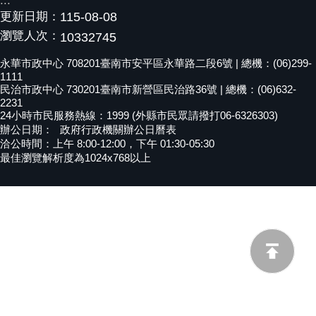
:::
更新日期：
115-08-08
黃
偉
瀏覽人次：
10332745
哲
永華市政中心 708201臺南市安平區永華路二段6號 | 總機：(06)299-
1111
螢
民治市政中心 730201臺南市新營區民治路36號 | 總機：(06)632-
光
2231
花
24小時市民服務熱線：1999 (外縣市民眾請撥打06-6326303)
泉
辦公日期：
政府行政機關辦公日曆表
洽公時間：上午 8:00-12:00，下午 01:30-05:30
桐
最佳瀏覽解析度為1024x768以上
花
祭
網
站
導
覽
訂
閱