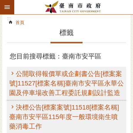
:::
搜
:::
跳到主要內容區塊
尋
:::
進
首頁
階
標籤
搜
尋
精彩府城
您目前搜尋標籤：臺南市安平區
市府動態
公開取得報價單或企劃書公告[標案案
市府團隊
號]11527[標案名稱]臺南市安平區永華公
園及停車場改善工程委託規劃設計監造
主題服務
決標公告[標案案號]11518[標案名稱]
市政資訊
臺南市安平區115年度一般環境衛生噴
市民互動
藥消毒工作