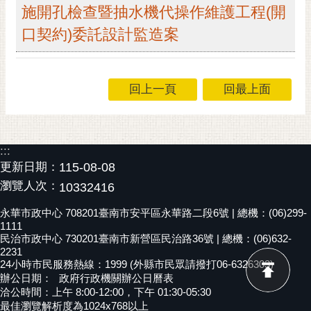
私
施開孔檢查暨抽水機代操作維護工程(開
權
口契約)委託設計監造案
及
安
全
政
回上一頁
回最上面
策
網
站
:::
資
更新日期：
115-08-08
料
瀏覽人次：
10332416
開
放
永華市政中心 708201臺南市安平區永華路二段6號 | 總機：(06)299-
宣
1111
告
民治市政中心 730201臺南市新營區民治路36號 | 總機：(06)632-
2231
24小時市民服務熱線：1999 (外縣市民眾請撥打06-6326303)
市
辦公日期：
政府行政機關辦公日曆表
府
洽公時間：上午 8:00-12:00，下午 01:30-05:30
交
最佳瀏覽解析度為1024x768以上