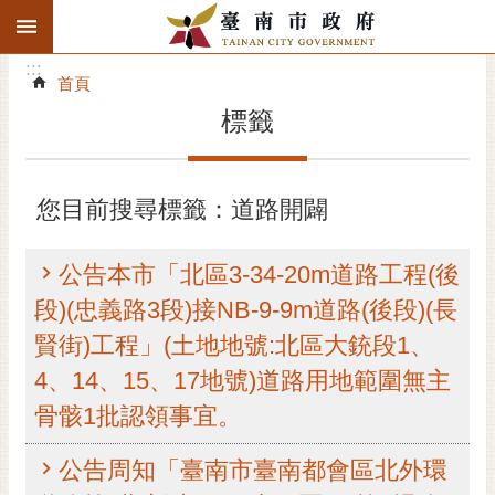
:::
搜
:::
跳到主要內容區塊
尋
:::
進
首頁
階
標籤
搜
尋
精彩府城
您目前搜尋標籤：道路開闢
市府動態
公告本市「北區3-34-20m道路工程(後
市府團隊
段)(忠義路3段)接NB-9-9m道路(後段)(長
賢街)工程」(土地地號:北區大銃段1、
主題服務
4、14、15、17地號)道路用地範圍無主
市政資訊
骨骸1批認領事宜。
市民互動
公告周知「臺南市臺南都會區北外環