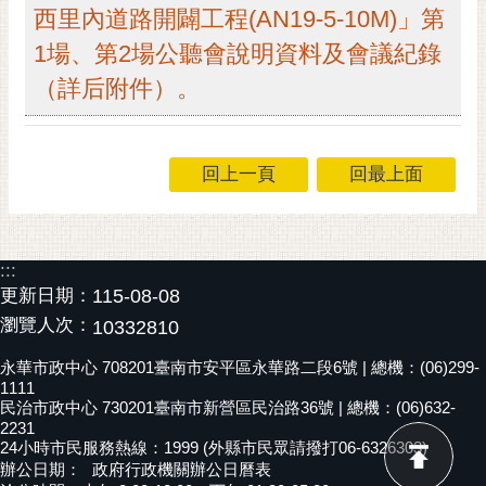
私
西里內道路開闢工程(AN19-5-10M)」第
權
1場、第2場公聽會說明資料及會議紀錄
及
安
（詳后附件）。
全
政
策
回上一頁
回最上面
網
站
資
:::
料
更新日期：
115-08-08
開
放
瀏覽人次：
10332810
宣
永華市政中心 708201臺南市安平區永華路二段6號 | 總機：(06)299-
告
1111
民治市政中心 730201臺南市新營區民治路36號 | 總機：(06)632-
市
2231
府
24小時市民服務熱線：1999 (外縣市民眾請撥打06-6326303)
交
辦公日期：
政府行政機關辦公日曆表