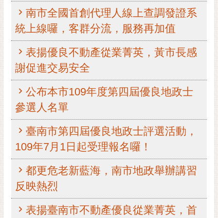
南市全國首創代理人線上查調發證系
黃
偉
統上線囉，客群分流，服務再加值
哲
表揚優良不動產從業菁英，黃市長感
螢
光
謝促進交易安全
花
泉
公布本市109年度第四屆優良地政士
參選人名單
桐
花
祭
臺南市第四屆優良地政士評選活動，
109年7月1日起受理報名囉！
網
站
都更危老新藍海，南市地政舉辦講習
導
反映熱烈
覽
訂
表揚臺南市不動產優良從業菁英，首
閱