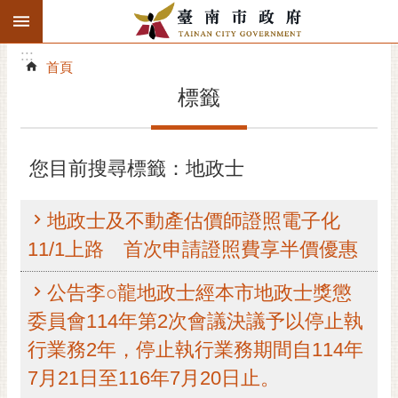
:::
搜
:::
跳到主要內容區塊
尋
:::
進
首頁
階
標籤
搜
尋
精彩府城
您目前搜尋標籤：地政士
市府動態
地政士及不動產估價師證照電子化
市府團隊
11/1上路 首次申請證照費享半價優惠
主題服務
公告李○龍地政士經本市地政士獎懲
委員會114年第2次會議決議予以停止執
市政資訊
行業務2年，停止執行業務期間自114年
市民互動
7月21日至116年7月20日止。