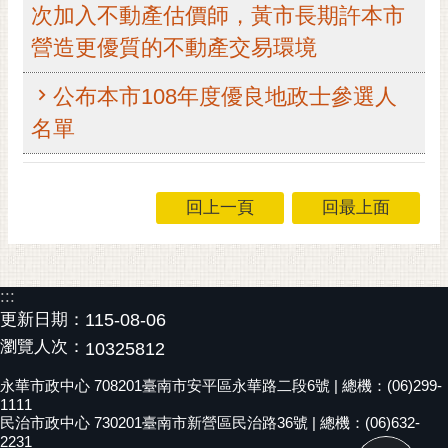
次加入不動產估價師，黃市長期許本市
RSS
營造更優質的不動產交易環境
訂
閱
公布本市108年度優良地政士參選人
電
名單
子
報
市
回上一頁
回最上面
民
信
箱
English
:::
更新日期：
115-08-06
日
瀏覽人次：
10325812
本
語
永華市政中心 708201臺南市安平區永華路二段6號 | 總機：(06)299-
1111
民治市政中心 730201臺南市新營區民治路36號 | 總機：(06)632-
隱
2231