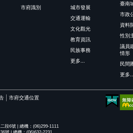
臺南
市府識別
城市發展
市政
交通運輸
資料
文化觀光
性別
教育資訊
議員
民族事務
情形
更多...
民間
更多..
告
市府交通位置
號 | 總機：(06)299-1111
| 總機：(06)632-2231