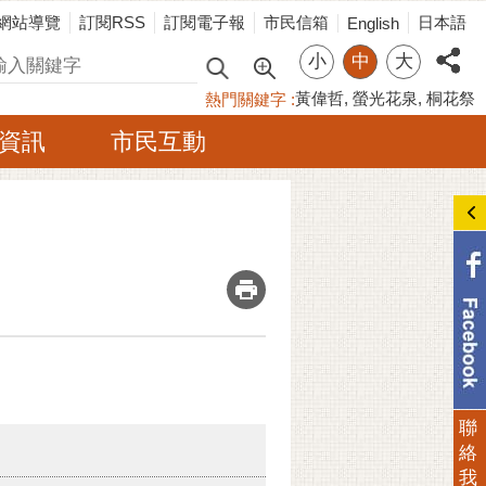
網站導覽
訂閱RSS
訂閱電子報
市民信箱
日本語
English
小
中
大
尋
黃偉哲
螢光花泉
桐花祭
熱門關鍵字
資訊
市民互動
_
聯
絡
我