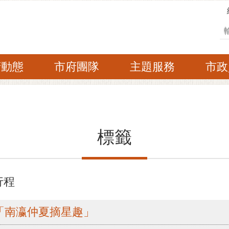
搜
府動態
市府團隊
主題服務
市政
標籤
行程
華「南瀛仲夏摘星趣」