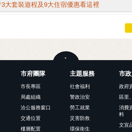
3大套裝遊程及9大住宿優惠看這裡
關閉
市府團隊
主題服務
市政
市長專區
社會福利
政府
局處組織
警政治安
區里
洽公服務窗口
勞工就業
消費
料
交通位置
災害防救
文宣
樓層配置
環保衛生