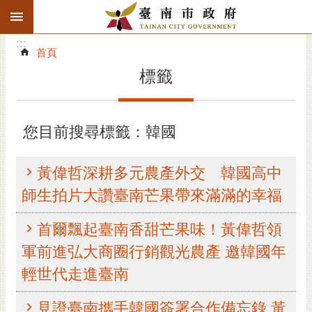
:::
搜
:::
跳到主要內容區塊
尋
:::
進
首頁
階
標籤
搜
尋
精彩府城
您目前搜尋標籤：韓國
市府動態
黃偉哲深耕多元農產外交 韓國高中
市府團隊
師生拍片大讚臺南芒果帶來滿滿的幸福
主題服務
首爾飄起臺南香甜芒果味！黃偉哲領
軍前進弘大商圈行銷觀光農產 邀韓國年
市政資訊
輕世代走進臺南
市民互動
見證臺南攜手韓國簽署合作備忘錄 黃