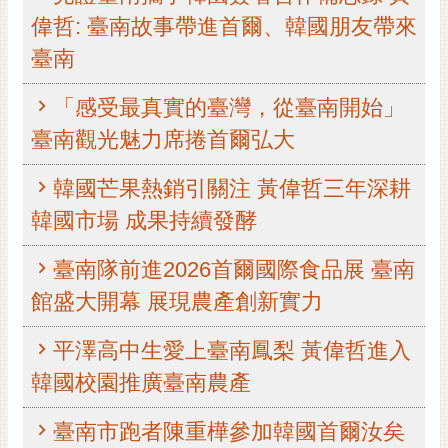
偉哲: 臺南故事帶進首爾、韓國朋友帶來
黃
偉
臺南
哲
「感受最真實的臺灣，從臺南開始」
螢
光
臺南觀光魅力席捲首爾弘大
花
泉
韓國芒果熱銷引關注 黃偉哲三年深耕
韓國市場 成果持續發酵
桐
花
祭
臺南隊前進2026首爾國際食品展 臺南
館盛大開幕 展現農產創新實力
網
站
平澤高中生愛上臺南鳳梨 黃偉哲進入
導
韓國校園推廣臺南農產
覽
訂
臺南市跑者陳重樺參加韓國首爾汝矣
閱