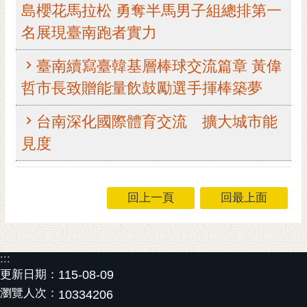
島櫻花馬拉松 勇奪半馬男子組總排第一
RSS
名展現臺南跑者實力
訂
閱
臺南續寫臺韓基層棒球交流篇章 黃偉
電
哲市長致贈能量飲鼓勵選手揮棒築夢
子
報
台南深化國際體育交流 擴大城市能
市
見度
民
信
箱
回上一頁
回最上面
English
日
本
:::
語
更新日期：
115-08-09
瀏覽人次：
隱
10334206