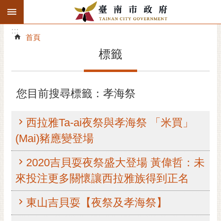
:::
搜
:::
跳到主要內容區塊
尋
:::
進
首頁
階
標籤
搜
尋
精彩府城
您目前搜尋標籤：孝海祭
市府動態
西拉雅Ta-ai夜祭與孝海祭 「米買」
市府團隊
(Mai)豬應變登場
主題服務
2020吉貝耍夜祭盛大登場 黃偉哲：未
來投注更多關懷讓西拉雅族得到正名
市政資訊
東山吉貝耍【夜祭及孝海祭】
市民互動