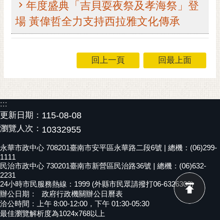
年度盛典「吉貝耍夜祭及孝海祭」登
黃
場 黃偉哲全力支持西拉雅文化傳承
偉
哲
螢
回上一頁
回最上面
光
花
泉
:::
桐
更新日期：
115-08-08
花
瀏覽人次：
10332955
祭
永華市政中心 708201臺南市安平區永華路二段6號 | 總機：(06)299-
網
1111
站
民治市政中心 730201臺南市新營區民治路36號 | 總機：(06)632-
2231
導
24小時市民服務熱線：1999 (外縣市民眾請撥打06-6326303)
覽
辦公日期：
政府行政機關辦公日曆表
洽公時間：上午 8:00-12:00，下午 01:30-05:30
訂
最佳瀏覽解析度為1024x768以上
閱