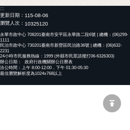
黃
:::
偉
更新日期：
115-08-06
哲
瀏覽人次：
10325120
螢
永華市政中心 708201臺南市安平區永華路二段6號 | 總機：(06)299-
光
1111
民治市政中心 730201臺南市新營區民治路36號 | 總機：(06)632-
花
2231
泉
24小時市民服務熱線：1999 (外縣市民眾請撥打06-6326303)
辦公日期：
政府行政機關辦公日曆表
桐
洽公時間：上午 8:00-12:00，下午 01:30-05:30
花
最佳瀏覽解析度為1024x768以上
祭
網
站
導
覽
訂
閱