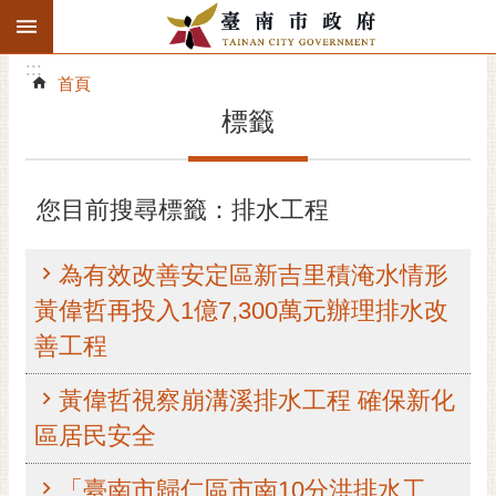
:::
搜
:::
跳到主要內容區塊
尋
:::
進
首頁
階
標籤
搜
尋
精彩府城
您目前搜尋標籤：排水工程
市府動態
為有效改善安定區新吉里積淹水情形
市府團隊
黃偉哲再投入1億7,300萬元辦理排水改
善工程
主題服務
黃偉哲視察崩溝溪排水工程 確保新化
市政資訊
區居民安全
市民互動
「臺南市歸仁區市南10分洪排水工