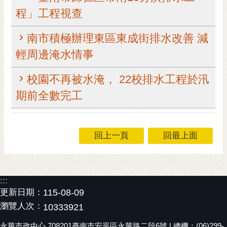
程」工程視查
黃
偉
哲
南市積極辦理東區東成街排水改善 減
輕周邊淹水情事
螢
光
校園不再被水淹， 22校排水工程於汛
花
泉
期前全數完工
桐
花
祭
回上一頁
回最上面
網
站
:::
導
更新日期：
115-08-09
覽
瀏覽人次：
10333921
訂
閱
永華市政中心 708201臺南市安平區永華路二段6號 | 總機：(06)299-