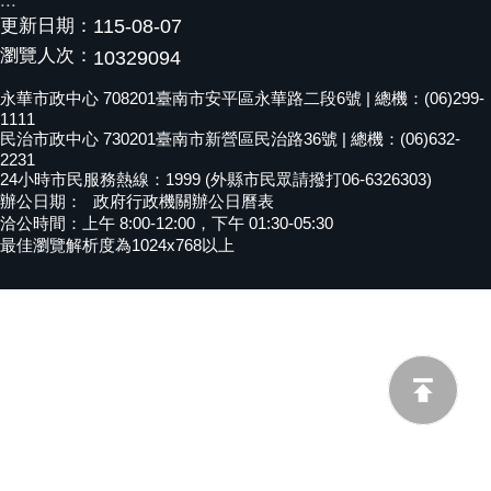
:::
更新日期：
115-08-07
黃
偉
瀏覽人次：
10329094
哲
永華市政中心 708201臺南市安平區永華路二段6號 | 總機：(06)299-
1111
螢
民治市政中心 730201臺南市新營區民治路36號 | 總機：(06)632-
光
2231
花
24小時市民服務熱線：1999 (外縣市民眾請撥打06-6326303)
泉
辦公日期：
政府行政機關辦公日曆表
洽公時間：上午 8:00-12:00，下午 01:30-05:30
桐
最佳瀏覽解析度為1024x768以上
花
祭
網
站
導
覽
訂
閱