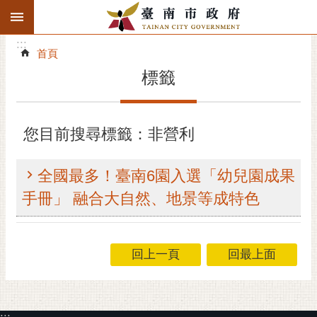
:::
搜
:::
跳到主要內容區塊
尋
:::
進
首頁
階
標籤
搜
尋
精彩府城
您目前搜尋標籤：非營利
市府動態
全國最多！臺南6園入選「幼兒園成果
市府團隊
手冊」 融合大自然、地景等成特色
主題服務
回上一頁
回最上面
市政資訊
市民互動