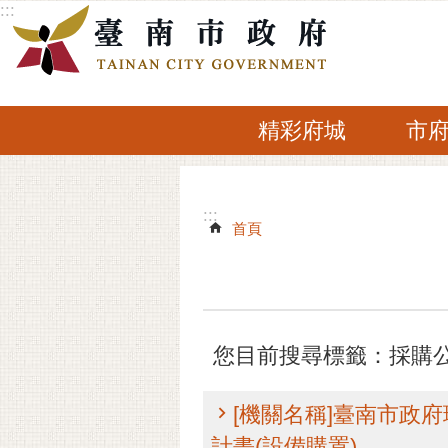
:::
跳到主要內容區塊
精彩府城
市
:::
:::
首頁
您目前搜尋標籤：採購
[機關名稱]臺南市政府環
計畫(設備購置)