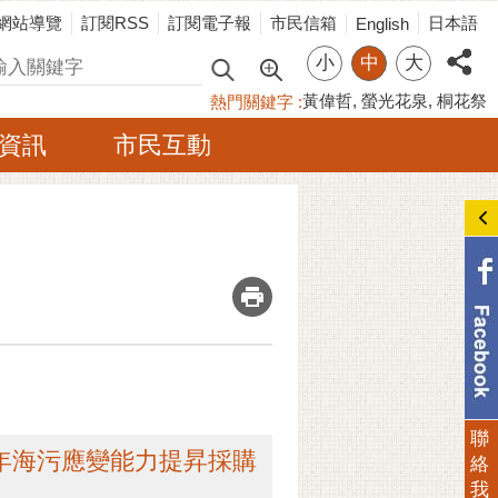
網站導覽
訂閱RSS
訂閱電子報
市民信箱
日本語
English
小
中
大
尋
黃偉哲
螢光花泉
桐花祭
熱門關鍵字
資訊
市民互動
_
聯
15年海污應變能力提昇採購
絡
我