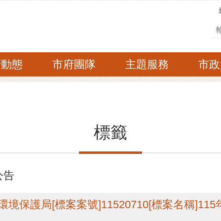
搜
府動態
市府團隊
主題服務
市政
標籤
公告
境保護局[標案案號]11520710[標案名稱]1