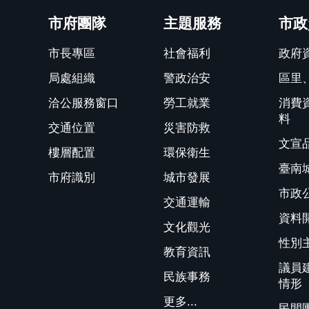
市府團隊
主題服務
市政
市長專區
社會福利
政府
局處組織
警政治安
區里
洽公服務窗口
勞工就業
消費
料
交通位置
災害防救
文宣
樓層配置
環保衛生
臺南
市府識別
城市發展
市政
交通運輸
資料
文化觀光
性別
教育資訊
議員
民族事務
情形
更多...
民間